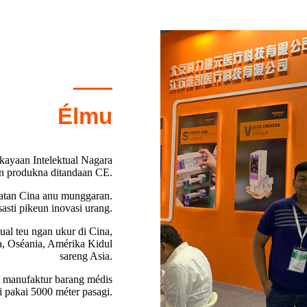
Élmu
kayaan Intelektual Nagara
n produkna ditandaan CE.
tan Cina anu munggaran.
sti pikeun inovasi urang.
ual teu ngan ukur di Cina,
pa, Oséania, Amérika Kidul
sareng Asia.
as manufaktur barang médis
i pakai 5000 méter pasagi.