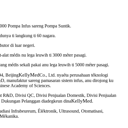
000 Pompa Infus sareng Pompa Suntik.
nya ti langkung ti 60 nagara.
butor di luar negeri.
t-alat médis nu lega leuwih ti 3000 méter pasagi.
rang médis sekali pakai anu lega leuwih ti 5000 méter pasagi.
KellyMed
4, Beijing
Co., Ltd. nyaéta perusahaan téknologi
&D, manufaktur sareng pamasaran sistem infus, anu dirojong ku
Chinese Academy of Sciences.
sat R&D, Divisi QC, Divisi Penjualan Domestik, Divisi Penjualan
KellyMed
at Dukungan Pelanggan diadegkeun dina
.
Radiasi Infrabeureum, Éléktronik, Ultrasound, Otomatisasi,
 Mékanika.