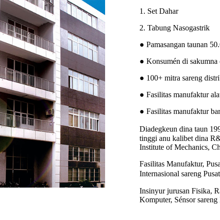
1. Set Dahar
2. Tabung Nasogastrik
● Pamasangan taunan 50.
● Konsumén di sakumna du
● 100+ mitra sareng distri
● Fasilitas manufaktur ala
● Fasilitas manufaktur ba
Diadegkeun dina taun 199
tinggi anu kalibet dina R
Institute of Mechanics, 
Fasilitas Manufaktur, Pu
Internasional sareng Pus
Insinyur jurusan Fisika, 
Komputer, Sénsor sareng