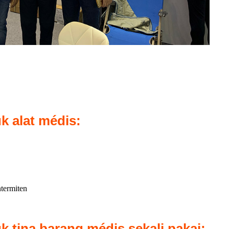
 alat médis:
termiten
 tina barang médis sekali pakai: