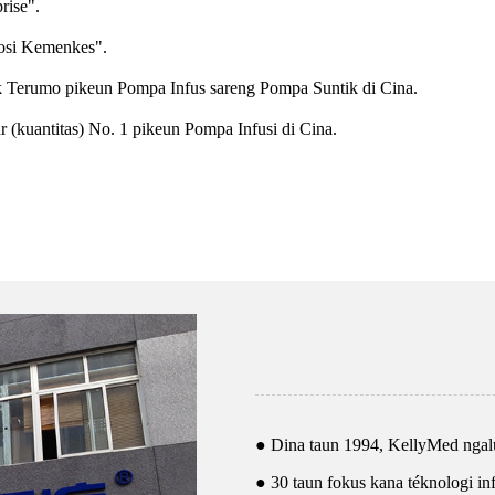
rise".
osi Kemenkes".
k Terumo pikeun Pompa Infus sareng Pompa Suntik di Cina.
r (kuantitas) No. 1 pikeun Pompa Infusi di Cina.
● Dina taun 1994, KellyMed ngal
● 30 taun fokus kana téknologi inf