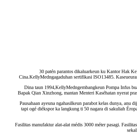
30 patén parantos dikaluarkeun ku Kantor Hak Ke
Cina.
KellyMed
ngagaduhan sertifikasi ISO13485. Kaseueura
Dina taun 1994,
KellyMed
ngembangkeun Pompa Infus bua
Bapak Qian Xinzhong, mantan Menteri Kaséhatan nyerat prasa
Pausahaan ayeuna ngahasilkeun parabot kelas dunya, anu dij
tapi ogé diékspor ka langkung ti 50 nagara di sakuliah Éro
Fasilitas manufaktur alat-alat médis 3000 méter pasagi. Fasilit
sekal