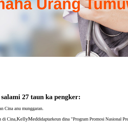
aha Urang Tum
 salami 27 taun ka pengker:
an Cina anu munggaran.
KellyMed
 di Cina,
didaptarkeun dina "Program Promosi Nasional Pre