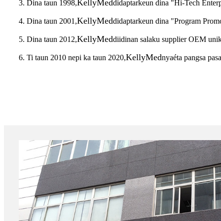
KellyMed
3. Dina taun 1998,
didaptarkeun dina "Hi-Tech Enterp
KellyMed
4. Dina taun 2001,
didaptarkeun dina "Program Prom
KellyMed
5. Dina taun 2012,
diidinan salaku supplier OEM uni
KellyMed
6. Ti taun 2010 nepi ka taun 2020,
nyaéta pangsa pasa