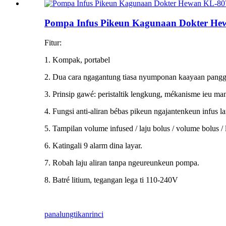
Pompa Infus Pikeun Kagunaan Dokter He
Fitur:
1. Kompak, portabel
2. Dua cara ngagantung tiasa nyumponan kaayaan panggu
3. Prinsip gawé: peristaltik lengkung, mékanisme ieu ma
4. Fungsi anti-aliran bébas pikeun ngajantenkeun infus 
5. Tampilan volume infused / laju bolus / volume bolus /
6. Katingali 9 alarm dina layar.
7. Robah laju aliran tanpa ngeureunkeun pompa.
8. Batré litium, tegangan lega ti 110-240V
panalungtikan
rinci