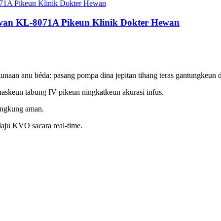
wan KL-8071A Pikeun Klinik Dokter Hewan
naan anu béda: pasang pompa dina jepitan tihang teras gantungkeun 
naskeun tabung IV pikeun ningkatkeun akurasi infus.
langkung aman.
 laju KVO sacara real-time.