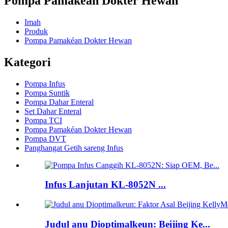
Pompa Pamakéan Dokter Hewan
Imah
Produk
Pompa Pamakéan Dokter Hewan
Kategori
Pompa Infus
Pompa Suntik
Pompa Dahar Enteral
Set Dahar Enteral
Pompa TCI
Pompa Pamakéan Dokter Hewan
Pompa DVT
Panghangat Getih sareng Infus
Infus Lanjutan KL-8052N ...
Judul anu Dioptimalkeun: Beijing Ke...