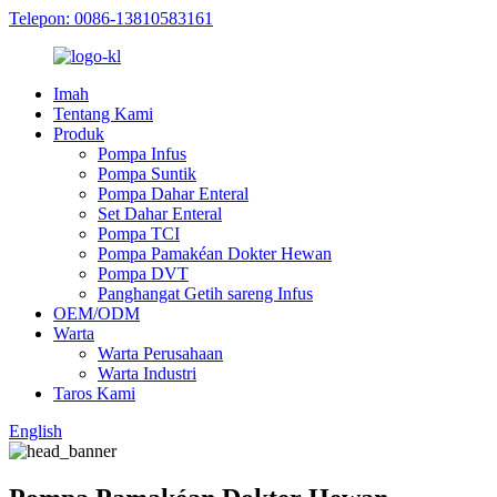
Telepon: 0086-13810583161
Imah
Tentang Kami
Produk
Pompa Infus
Pompa Suntik
Pompa Dahar Enteral
Set Dahar Enteral
Pompa TCI
Pompa Pamakéan Dokter Hewan
Pompa DVT
Panghangat Getih sareng Infus
OEM/ODM
Warta
Warta Perusahaan
Warta Industri
Taros Kami
English