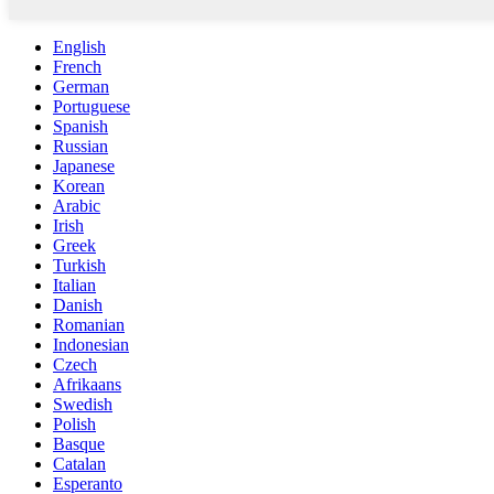
English
French
German
Portuguese
Spanish
Russian
Japanese
Korean
Arabic
Irish
Greek
Turkish
Italian
Danish
Romanian
Indonesian
Czech
Afrikaans
Swedish
Polish
Basque
Catalan
Esperanto