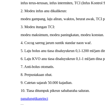
infus terus-terusan, infus intermiten, TCI (Infus Kontrol 
2. Modeu infus anu dikalikeun:
modeu gampang, laju aliran, waktos, beurat awak, TCI 
3. Modeu itungan TCI:
modeu maksimum, modeu paningkatan, modeu konstan.
4. Cocog sareng jarum suntik standar naon waé.
5. Laju bolus anu tiasa disaluyukeun 0,1-1200 ml/jam din
6. Laju KVO anu tiasa disaluyukeun 0,1-1 ml/jam dina p
7. Anti-bolus otomatis.
8. Perpustakaan obat.
9. Catetan sajarah 50.000 kajadian.
10. Tiasa ditumpuk pikeun sababaraha saluran.
panalungtikan
rinci